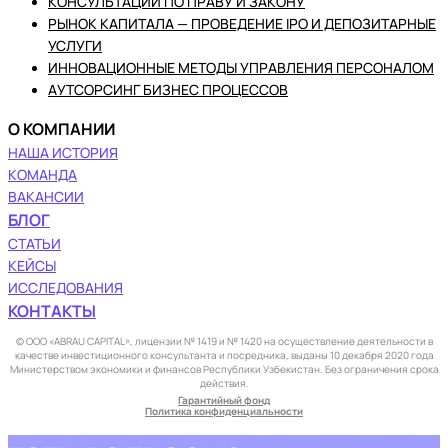
КОНСУЛЬТАЦИИ ПО ПРАВУ И ЗАКОНУ
РЫНОК КАПИТАЛА — ПРОВЕДЕНИЕ IPO И ДЕПОЗИТАРНЫЕ
УСЛУГИ
ИННОВАЦИОННЫЕ МЕТОДЫ УПРАВЛЕНИЯ ПЕРСОНАЛОМ
АУТСОРСИНГ БИЗНЕС ПРОЦЕССОВ
О КОМПАНИИ
НАША ИСТОРИЯ
КОМАНДА
ВАКАНСИИ
БЛОГ
СТАТЬИ
КЕЙСЫ
ИССЛЕДОВАНИЯ
КОНТАКТЫ
© ООО «ABRAU CAPITAL», лицензии № 1419 и № 1420 на осуществление деятельности в
качестве инвестиционного консультанта и посредника, выданы 10 декабря 2020 года
Министерством экономики и финансов Республики Узбекистан. Без ограничения срока
действия.
Гарантийный фонд
Политика конфиденциальности