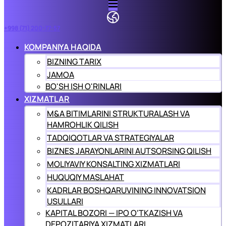
+998 (71) 200-77-57
KOMPANIYA HAQIDA
BIZNING TARIX
JAMOA
BO'SH ISH O'RINLARI
XIZMATLAR
M&A BITIMLARINI STRUKTURALASH VA
HAMROHLIK QILISH
TADQIQOTLAR VA STRATEGIYALAR
BIZNES JARAYONLARINI AUTSORSING QILISH
MOLIYAVIY KONSALTING XIZMATLARI
HUQUQIY MASLAHAT
KADRLAR BOSHQARUVINING INNOVATSION
USULLARI
KAPITAL BOZORI — IPO O‘TKAZISH VA
DEPOZITARIYA XIZMATLARI