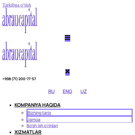
Tarkibga oʻtish
+998 (71) 200-77-57
RU
ENG
UZ
KOMPANIYA HAQIDA
Bizning tarix
Jamoa
Bo'sh ish o'rinlari
XIZMATLAR