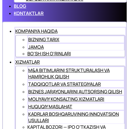
BLOG
KONTAKTLAR
KOMPANIYA HAQIDA
BIZNING TARIX
JAMOA
BO'SH ISH O'RINLARI
XIZMATLAR
M&A BITIMLARINI STRUKTURALASH VA
HAMROHLIK QILISH
TADQIQOTLAR VA STRATEGIYALAR
BIZNES JARAYONLARINI AUTSORSING QILISH
MOLIYAVIY KONSALTING XIZMATLARI
HUQUQIY MASLAHAT
KADRLAR BOSHQARUVINING INNOVATSION
USULLARI
KAPITAL BOZORI — IPO O‘TKAZISH VA