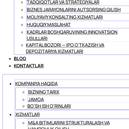
TADQIQOTLAR VA STRATEGIYALAR
BIZNES JARAYONLARINI AUTSORSING QILISH
MOLIYAVIY KONSALTING XIZMATLARI
HUQUQIY MASLAHAT
KADRLAR BOSHQARUVINING INNOVATSION
USULLARI
KAPITAL BOZORI — IPO O‘TKAZISH VA
DEPOZITARIYA XIZMATLARI
BLOG
KONTAKTLAR
KOMPANIYA HAQIDA
BIZNING TARIX
JAMOA
BO'SH ISH O'RINLARI
XIZMATLAR
M&A BITIMLARINI STRUKTURALASH VA