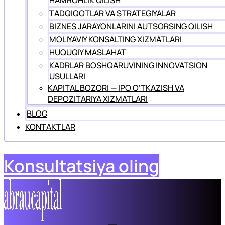
HAMROHLIK QILISH
TADQIQOTLAR VA STRATEGIYALAR
BIZNES JARAYONLARINI AUTSORSING QILISH
MOLIYAVIY KONSALTING XIZMATLARI
HUQUQIY MASLAHAT
KADRLAR BOSHQARUVINING INNOVATSION
USULLARI
KAPITAL BOZORI — IPO O‘TKAZISH VA
DEPOZITARIYA XIZMATLARI
BLOG
KONTAKTLAR
Konsultatsiya oling