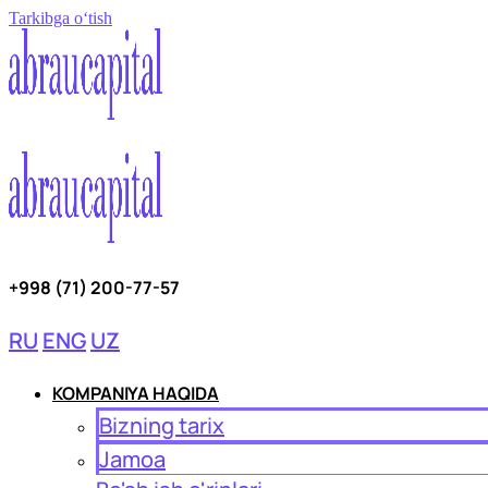
Tarkibga oʻtish
+998 (71) 200-77-57
RU
ENG
UZ
KOMPANIYA HAQIDA
Bizning tarix
Jamoa