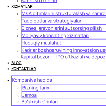
Bo'sh ish o'rinlari
XIZMATLAR
M&A bitimlarini strukturalash va hamroh
Tadqiqotlar va strategiyalar
Biznes jarayonlarini autsorsing qilish
Moliyaviy konsalting xizmatlari
Huquqiy maslahat
Kadrlar boshqaruvining innovatsion usu
Kapital bozori — IPO o‘tkazish va depozi
BLOG
KONTAKTLAR
Kompaniya haqida
Bizning tarix
Jamoa
Bo'sh ish o'rinlari