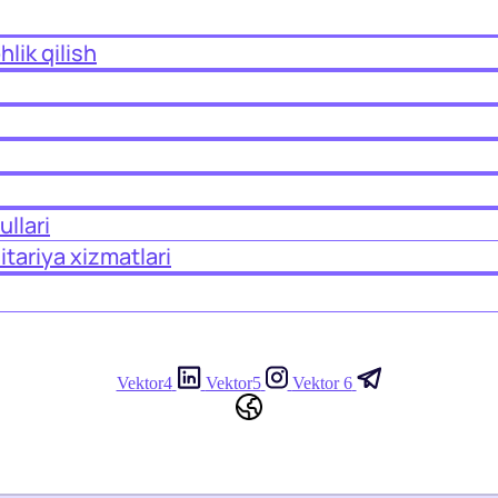
lik qilish
llari
itariya xizmatlari
Vektor4
Vektor5
Vektor 6