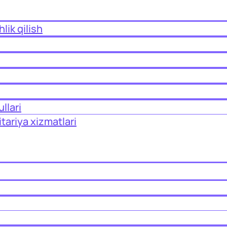
lik qilish
llari
tariya xizmatlari