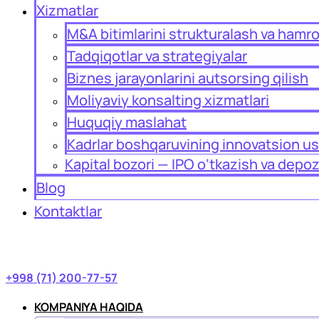
Xizmatlar
M&A bitimlarini strukturalash va hamroh
Tadqiqotlar va strategiyalar
Biznes jarayonlarini autsorsing qilish
Moliyaviy konsalting xizmatlari
Huquqiy maslahat
Kadrlar boshqaruvining innovatsion usu
Kapital bozori — IPO o‘tkazish va depoz
Blog
Kontaktlar
+998 (71) 200-77-57
KOMPANIYA HAQIDA