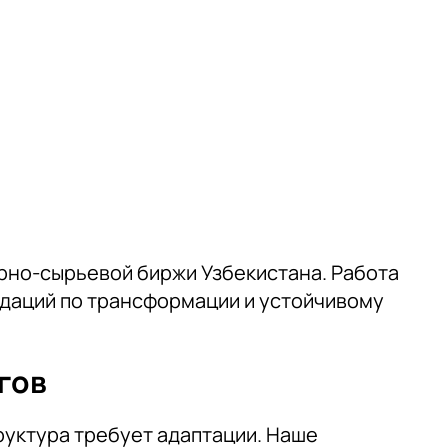
рно-сырьевой биржи Узбекистана. Работа
ндаций по трансформации и устойчивому
гов
руктура требует адаптации. Наше