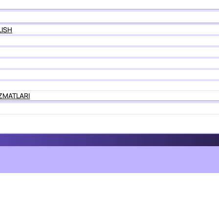
LISH
IZMATLARI