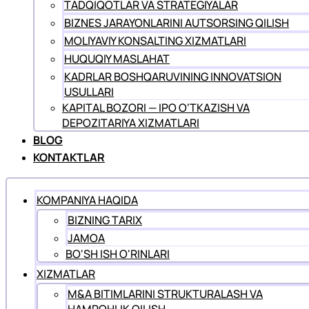
TADQIQOTLAR VA STRATEGIYALAR
BIZNES JARAYONLARINI AUTSORSING QILISH
MOLIYAVIY KONSALTING XIZMATLARI
HUQUQIY MASLAHAT
KADRLAR BOSHQARUVINING INNOVATSION
USULLARI
KAPITAL BOZORI — IPO O‘TKAZISH VA
DEPOZITARIYA XIZMATLARI
BLOG
KONTAKTLAR
KOMPANIYA HAQIDA
BIZNING TARIX
JAMOA
BO'SH ISH O'RINLARI
XIZMATLAR
M&A BITIMLARINI STRUKTURALASH VA