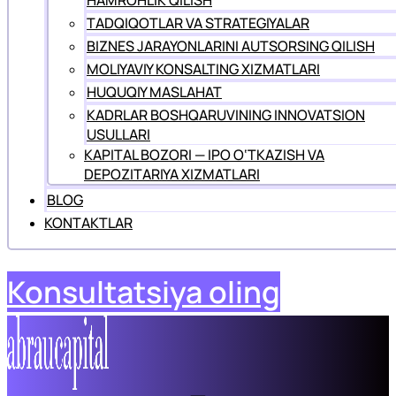
HAMROHLIK QILISH
TADQIQOTLAR VA STRATEGIYALAR
BIZNES JARAYONLARINI AUTSORSING QILISH
MOLIYAVIY KONSALTING XIZMATLARI
HUQUQIY MASLAHAT
KADRLAR BOSHQARUVINING INNOVATSION
USULLARI
KAPITAL BOZORI — IPO O‘TKAZISH VA
DEPOZITARIYA XIZMATLARI
BLOG
KONTAKTLAR
Konsultatsiya oling