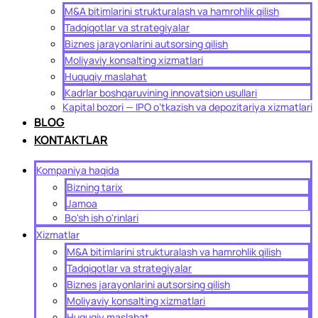
M&A bitimlarini strukturalash va hamrohlik qilish
Tadqiqotlar va strategiyalar
Biznes jarayonlarini autsorsing qilish
Moliyaviy konsalting xizmatlari
Huquqiy maslahat
Kadrlar boshqaruvining innovatsion usullari
Kapital bozori — IPO o‘tkazish va depozitariya xizmatlari
BLOG
KONTAKTLAR
Kompaniya haqida
Bizning tarix
Jamoa
Bo'sh ish o'rinlari
Xizmatlar
M&A bitimlarini strukturalash va hamrohlik qilish
Tadqiqotlar va strategiyalar
Biznes jarayonlarini autsorsing qilish
Moliyaviy konsalting xizmatlari
Huquqiy maslahat