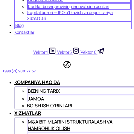
Kadrlar boshqaruvining innovatsion usullari
Kapital bozori — IPO o‘tkazish va depozitariya
xizmatlari
Blog
Kontaktlar
Vektor4
Vektor5
Vektor 6
+998 (71) 200-77-57
KOMPANIYA HAQIDA
BIZNING TARIX
JAMOA
BO'SH ISH O'RINLARI
XIZMATLAR
M&A BITIMLARINI STRUKTURALASH VA
HAMROHLIK QILISH