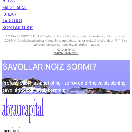
BLOG
MAQOLALAR
ISHLAR
TADQIQOT
KONTAKTLAR
© “ABRAU CAPITAL” MChJ, O‘zbekiston Respublikasi Iqtisodiyot va Moliya vazirligi tomonidan
2020-yil 10-dekabrda berilgan investitsiya maslahatchisi va vositachisi sifatidagi № 1419 va
1420-sonli litsenziyalar. Cheksiz amal qilish muddati.
Kafolat fondi
Maxfiylik siyosati
SAVOLLARINGIZ BORMI?
Professional maslahat oling - so'rov qoldiring va biz sizning
savollaringizga javob beramiz
Ism