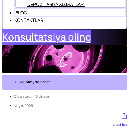
DEPOZITARIYA XIZMATLARI
BLOG
KONTAKTLAR
Konsultatsiya oling
Moliyaviy maslahat
O'qish vaqti: 10 daqiqa
May 9, 2025
Ulashish